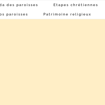
da des paroisses
Etapes chrétiennes
os paroisses
Patrimoine religieux