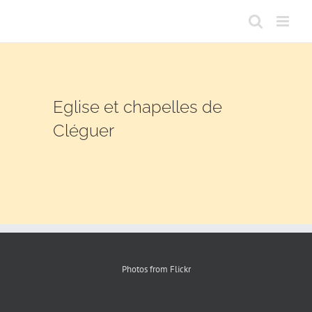
Passer
au
contenu
Eglise et chapelles de
Cléguer
Photos from Flickr