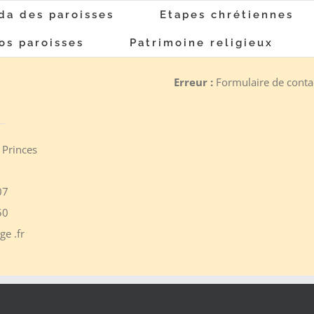
da des paroisses
Etapes chrétiennes
os paroisses
Patrimoine religieux
Erreur :
Formulaire de contac
 Princes
07
50
e .fr