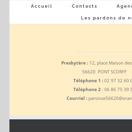
Passer
Accueil
Contacts
Agen
au
Les pardons de n
contenu
Presbytère :
12, place Maison des
56620 PONT SCORFF
Téléphone 1 :
02 97 32 60 
Téléphone 2
: 06 86 75 39 
Courriel :
paroisse56620@orang