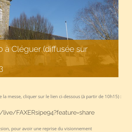
 à Cléguer (diffusée sur
3
 la messe, cliquer sur le lien ci-dessous (à partir de 10h15) :
/live/FAXERsipe94?feature=share
fusion, pour avoir une reprise du visionnement