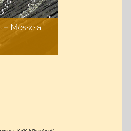
s – Messe à
Messe à 10h30 à Pont Scorff