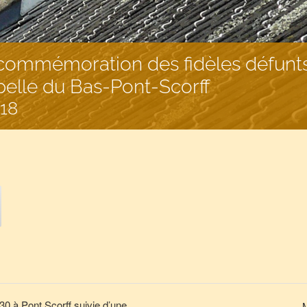
commémoration des fidèles défunt
pelle du Bas-Pont-Scorff
18
0 à Pont Scorff suivie d’une