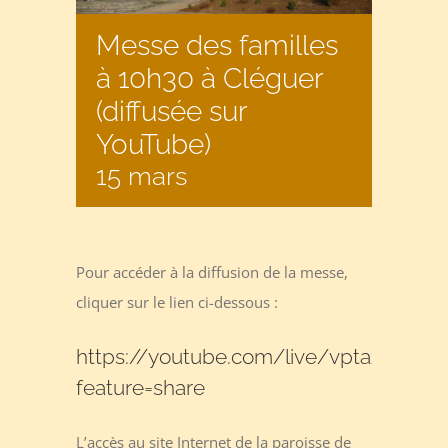
Messe des familles
à 10h30 à Cléguer
(diffusée sur
YouTube)
15 mars
Pour accéder à la diffusion de la messe,
cliquer sur le lien ci-dessous :
https://youtube.com/live/vptazuDxYlk
feature=share
L’accès au site Internet de la paroisse de