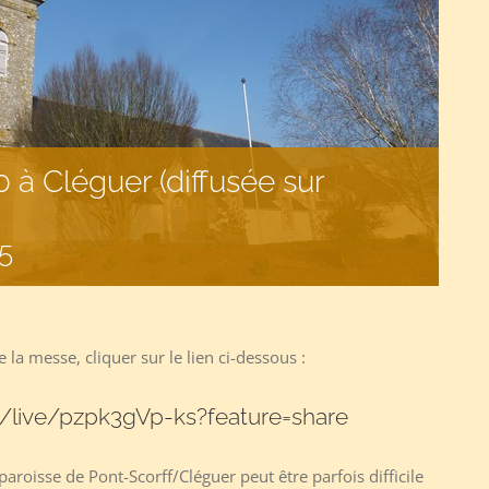
 à Cléguer (diffusée sur
5
 la messe, cliquer sur le lien ci-dessous :
/live/pzpk3gVp-ks?feature=share
 paroisse de Pont-Scorff/Cléguer peut être parfois difficile