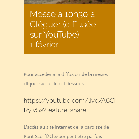
Messe à 10h30 à
Cléguer (diffusée
sur YouTube)
1 février
Pour accéder à la diffusion de la messe,
cliquer sur le lien ci-dessous :
https://youtube.com/live/A6CK-
RyivSs?feature=share
L’accès au site Internet de la paroisse de
Pont-Scorff/Cléguer peut être parfois