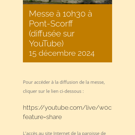
Messe à 10h30 à
Pont-Scorff
(diffusée sur
YouTube)
15 décembre 2024
Pour accéder à la diffusion de la messe,
cliquer sur le lien ci-dessous :
https://youtube.com/live/w0cMSOJ2L
feature=share
L’accès au site Internet de la paroisse de