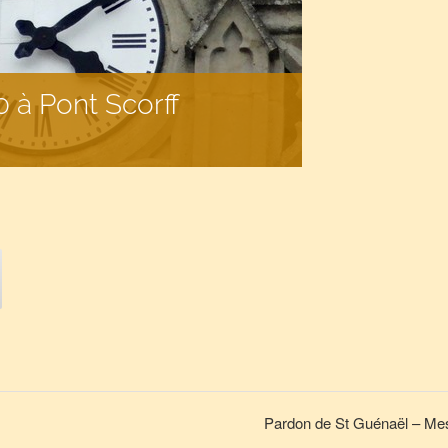
 à Pont Scorff
Pardon de St Guénaël – Mes