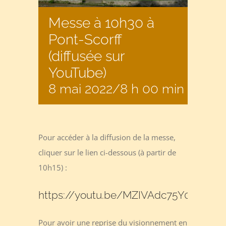
Messe à 10h30 à
Pont-Scorff
(diffusée sur
YouTube)
8 mai 2022/8 h 00 min
-
17 h
Pour accéder à la diffusion de la messe,
cliquer sur le lien ci-dessous (à partir de
10h15) :
https://youtu.be/MZIVAdc75Y0
Pour avoir une reprise du visionnement en