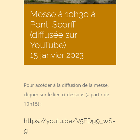
Messe à 10h30 à
Pont-Scorff
(diffusée sur
YouTube)
15 janvier 2023
Pour accéder à la diffusion de la messe,
cliquer sur le lien ci-dessous (à partir de
10h15) :
https://youtu.be/V5FDg9_wS-
g