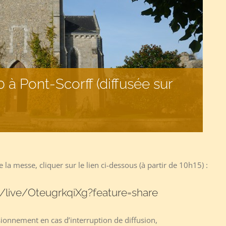
à Pont-Scorff (diffusée sur
 la messe, cliquer sur le lien ci-dessous (à partir de 10h15) :
/live/OteugrkqiXg?feature=share
sionnement en cas d’interruption de diffusion,