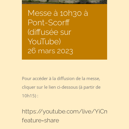
Messe à 10h30 à
Pont-Scorff
(diffusée sur
YouTube)
26 mars 2023
Pour accéder à la diffusion de la messe,
cliquer sur le lien ci-dessous (à partir de
10h15) :
https://youtube.com/live/YiCmdj2cd
feature=share