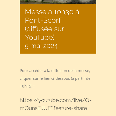
Messe à 10h30 à
Pont-Scorff
(diffusée sur
YouTube)
5 mai 2024
Pour accéder à la diffusion de la messe,
cliquer sur le lien ci-dessous (à partir de
10h15) :
https://youtube.com/live/Q-
mOunsEJUE?feature=share