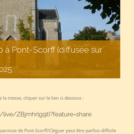
à Pont-Scorff (diffusée sur
025
 la messe, cliquer sur le lien ci-dessous :
/live/ZBjmhrlg9tI?feature=share
 paroisse de Pont-Scorff/Cléguer peut être parfois difficile