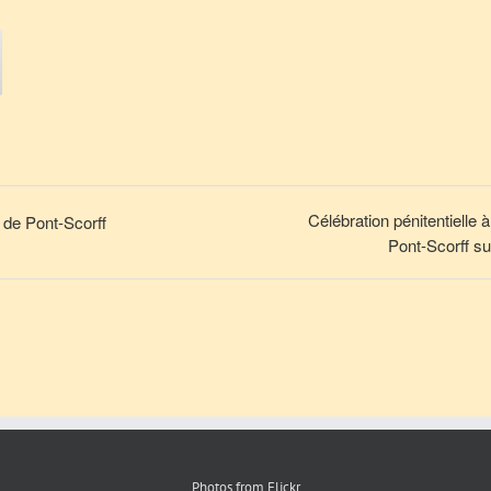
Célébration pénitentielle 
de Pont-Scorff
Pont-Scorff s
Photos from Flickr