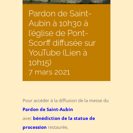
Pardon de Saint-
Aubin à 10h30 à
l’église de Pont-
Scorff diffusée sur
YouTube (Lien à
10h15)
7 mars 2021
Pour accéder à la diffusion de la messe du
Pardon de Saint-Aubin
avec
bénédiction de la statue de
procession
restaurée,