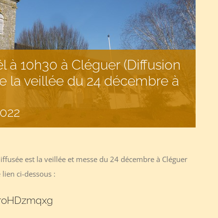
 à 10h30 à Cléguer (Diffusion
e la veillée du 24 décembre à
022
iffusée est la veillée et messe du 24 décembre à Cléguer
 lien ci-dessous :
WroHDzmqxg