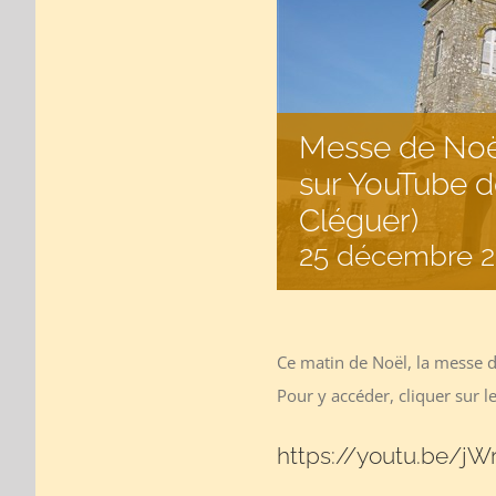
Messe de Noël
sur YouTube d
Cléguer)
25 décembre 2
Ce matin de Noël, la messe d
Pour y accéder, cliquer sur le
https://youtu.be/j