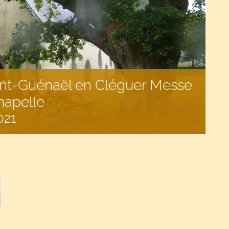
int-Guénaël en Cléguer Messe
hapelle
021