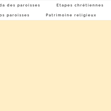
da des paroisses
Etapes chrétiennes
os paroisses
Patrimoine religieux