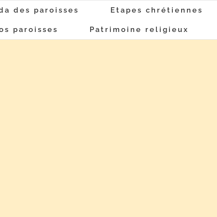
da des paroisses
Etapes chrétiennes
os paroisses
Patrimoine religieux