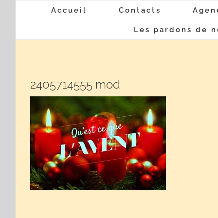
Passer
Accueil
Contacts
Agen
au
Les pardons de n
contenu
2405714555 mod