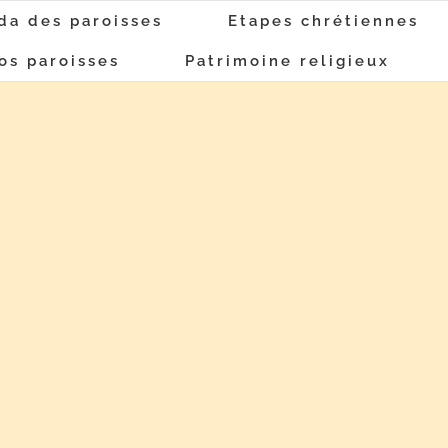
da des paroisses
Etapes chrétiennes
os paroisses
Patrimoine religieux