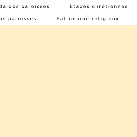
da des paroisses
Etapes chrétiennes
os paroisses
Patrimoine religieux