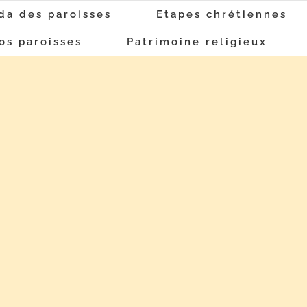
da des paroisses
Etapes chrétiennes
os paroisses
Patrimoine religieux