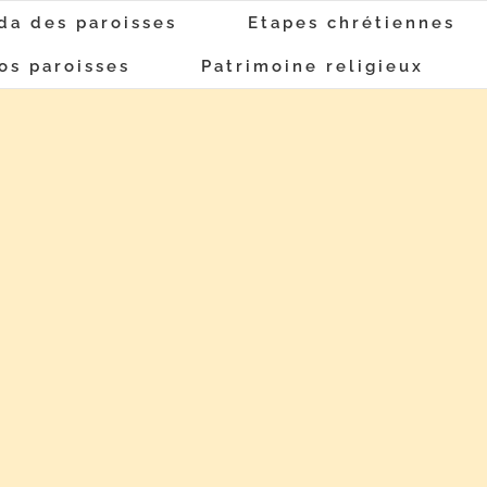
da des paroisses
Etapes chrétiennes
os paroisses
Patrimoine religieux