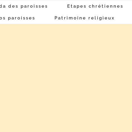
da des paroisses
Etapes chrétiennes
os paroisses
Patrimoine religieux