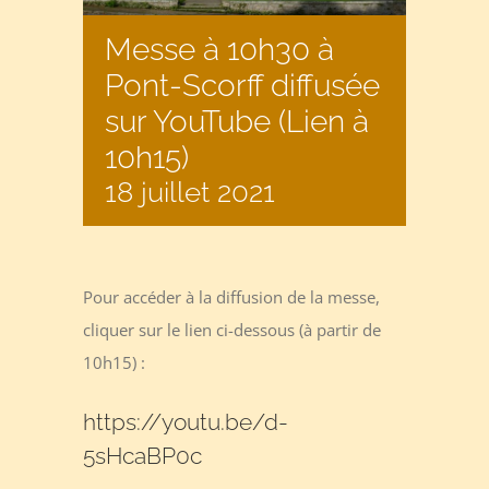
Messe à 10h30 à
Pont-Scorff diffusée
sur YouTube (Lien à
10h15)
18 juillet 2021
Pour accéder à la diffusion de la messe,
cliquer sur le lien ci-dessous (à partir de
10h15) :
https://youtu.be/d-
5sHcaBP0c