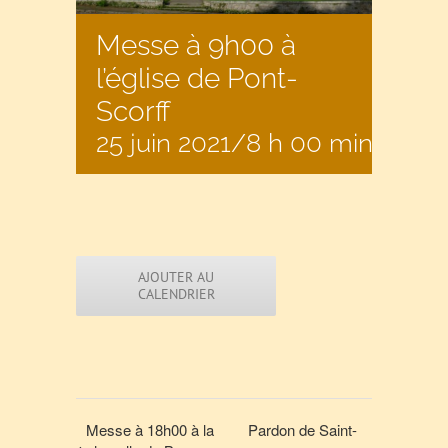
Messe à 9h00 à
l’église de Pont-
Scorff
25 juin 2021/8 h 00 min
-
17 h
AJOUTER AU
CALENDRIER
Messe à 18h00 à la
Pardon de Saint-