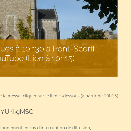
es à 10h30 à Pont-Scorff
ouTube (Lien à 10h15)
 la messe, cliquer sur le lien ci-dessous (à partir de 10h15) :
iKNYUKkgMSQ
sionnement en cas d’interruption de diffusion,